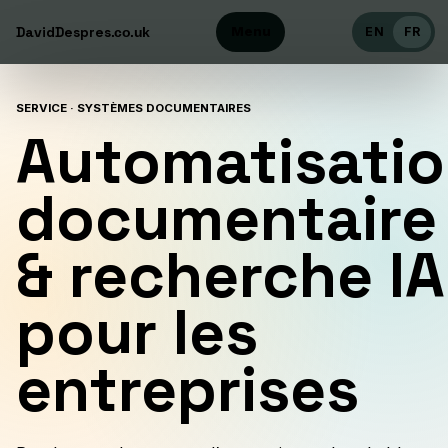
DavidDespres
Menu
.co.uk
EN
FR
SERVICE · SYSTÈMES DOCUMENTAIRES
Automatisati
documentaire
& recherche IA
pour les
entreprises